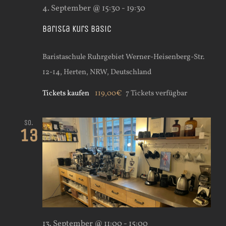
4. September @ 15:30
-
19:30
Barista Kurs Basic
Baristaschule Ruhrgebiet
Werner-Heisenberg-Str.
12-14, Herten, NRW, Deutschland
Tickets kaufen
119,00€
7 Tickets verfügbar
So.
13
13. September @ 11:00
-
15:00