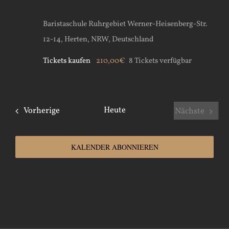
Baristaschule Ruhrgebiet
Werner-Heisenberg-Str.
12-14, Herten, NRW, Deutschland
Tickets kaufen
210,00€
8 Tickets verfügbar
Veranstaltungen
Heute
Vorherige
Nächste
Veranstal
KALENDER ABONNIEREN