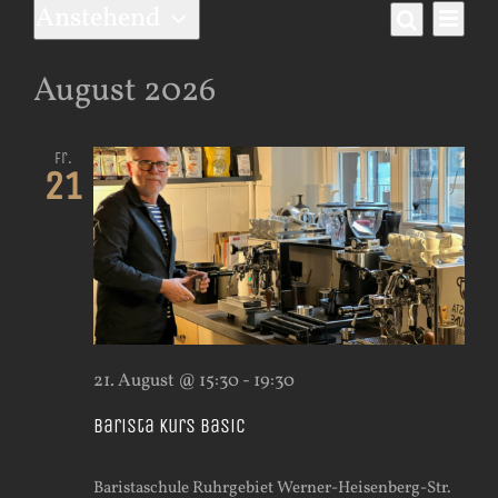
Veranstaltungen
Anstehend
Ver
Vera
Liste
Suche
Datum
Ans
wählen.
Such
August 2026
Nav
und
Fr.
21
Ansi
Navi
21. August @ 15:30
-
19:30
Barista Kurs Basic
Baristaschule Ruhrgebiet
Werner-Heisenberg-Str.