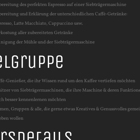
bereitung des perfekten Espresso auf einer Siebträgermaschine
bereitung und Erklärung der unterschiedlichen Caffè-Getränke:
presso, Latte Macchiato, Cappuccino usw.
rkostung aller zubereiteten Getränke
inigung der Mühle und der Siebträgermaschine
elgruppe
ffè-Genießer, die ihr Wissen rund um den Kaffee vertiefen möchten
sitzer von Siebträgermaschinen, die ihre Maschine & deren Funktion
ch besser kennenlernen möchten
rmen, Gruppen & alle, die gerne etwas Kreatives & Genussvolles gem
leben wollen
rsdetails