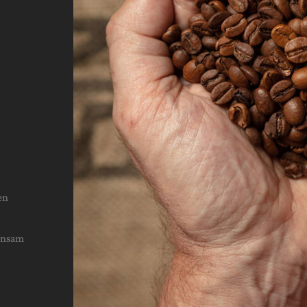
en
einsam