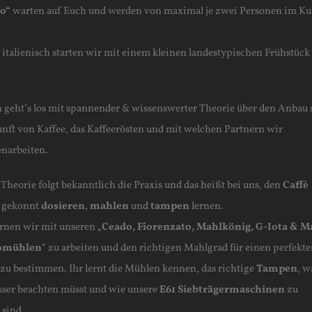
o“
warten auf Euch und werden von maximal je zwei Personen im Ku
 italienisch starten wir mit einem kleinen landestypischen Frühstück
.
 geht’s los mit spannender & wissenswerter Theorie über den Anbau
unft von Kaffee, das Kaffeerösten und mit welchen Partnern wir
narbeiten.
Theorie folgt bekanntlich die Praxis und das heißt bei uns, den
Caffè
 gekonnt
dosieren
,
mahlen
und
tampen
lernen.
ernen wir mit unseren „
Ceado, Fiorenzato, Mahlkönig, G-Iota & M
somühlen
“ zu arbeiten und den richtigen Mahlgrad für einen perfekt
 zu bestimmen. Ihr lernt die Mühlen kennen, das richtige
Tampen
, w
ser beachten müsst und wie unsere
E61 Siebträgermaschinen
zu
 sind.