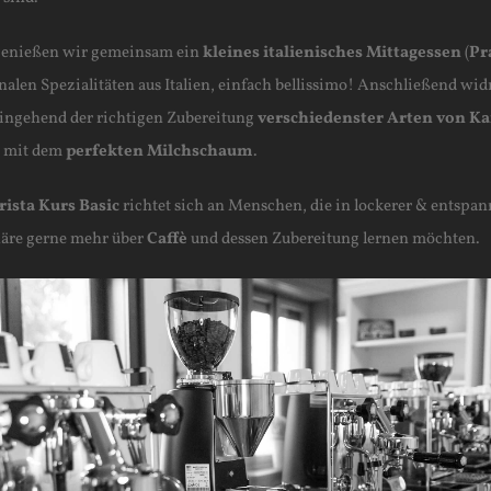
enießen wir gemeinsam ein
kleines italienisches Mittagessen
(
Pr
nalen Spezialitäten aus Italien, einfach bellissimo! Anschließend wi
eingehend der richtigen Zubereitung
verschiedenster Arten von Ka
h mit dem
perfekten Milchschaum
.
rista Kurs Basic
richtet sich an Menschen, die in lockerer & entspan
re gerne mehr über
Caffè
und dessen Zubereitung lernen möchten.