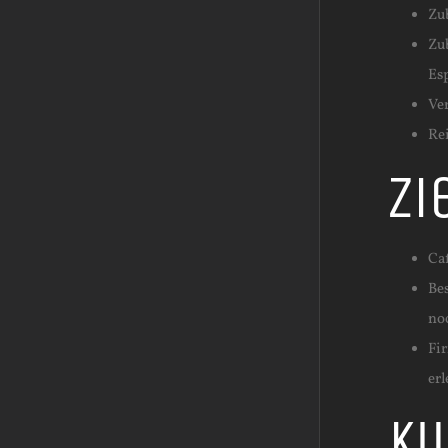
Zu
Zu
Es
Ve
Re
Zi
Ca
Be
no
Fi
er
Ku