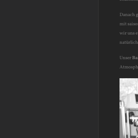
Danach g
mit saiso
wir uns 
natürlic
Unser
Ba
Atmosphä