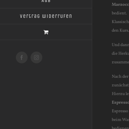
AGB
Marzocc
bedient.
Vertrag widerrufen
Klassisch
den Kurs
Und dann
die Herk
Facebook
Instagram
zusamme
Nach der 
zunächst
Hierzu l
Espres
Espresso
beim Was
bedienen