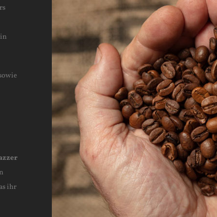
rs
 in
 sowie
azzer
en
as ihr