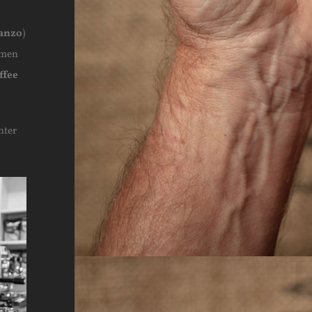
anzo
)
dmen
ffee
nter