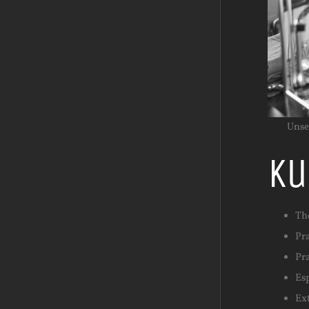
Unse
Ku
Th
Pr
Pr
Es
Ex