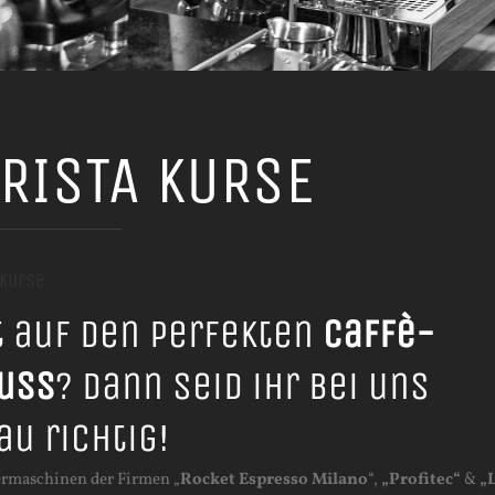
RISTA KURSE
 Kurse
t auf den perfekten
Caffè-
uss
? Dann seid ihr bei uns
au richtig!
ermaschinen der Firmen „
Rocket Espresso Milano
“,
„Profitec“
&
„