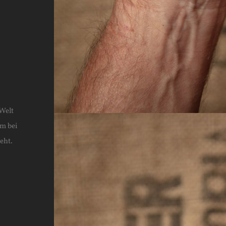
-Welt
am bei
eht.