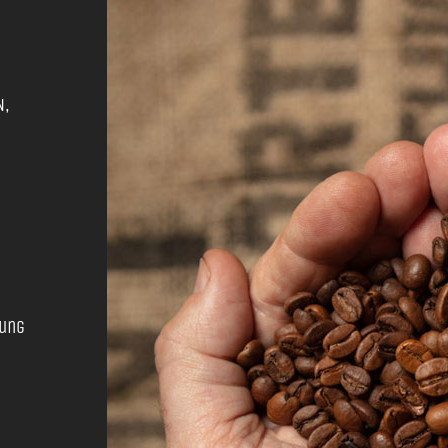
N,
rung