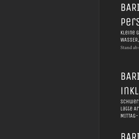
BAR
Per
Kleine 
WASSER,
Stand ab
BAR
ink
Schwerp
Latte A
MITTAG-
BAR