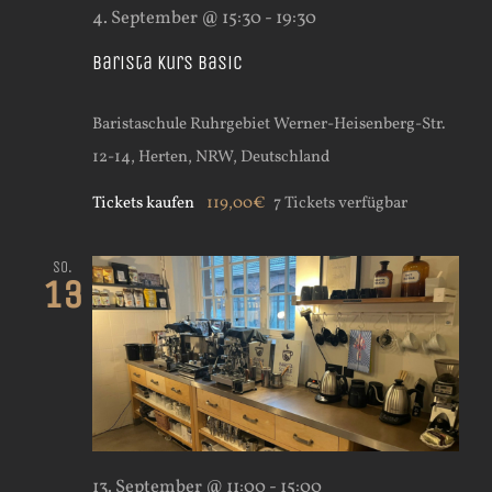
4. September @ 15:30
-
19:30
Barista Kurs Basic
Baristaschule Ruhrgebiet
Werner-Heisenberg-Str.
12-14, Herten, NRW, Deutschland
Tickets kaufen
119,00€
7 Tickets verfügbar
So.
13
13. September @ 11:00
-
15:00