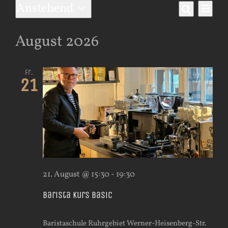
Veranstaltungen
Anstehend
Ver
Vera
Liste
Suche
Datum
Ans
wählen.
Such
August 2026
Nav
und
Fr.
21
Ansi
Navi
21. August @ 15:30
-
19:30
Barista Kurs Basic
Baristaschule Ruhrgebiet
Werner-Heisenberg-Str.