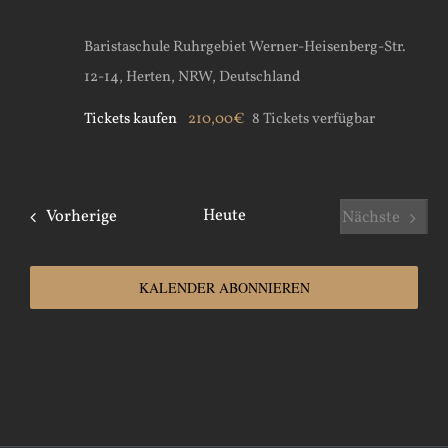
Baristaschule Ruhrgebiet
Werner-Heisenberg-Str.
12-14, Herten, NRW, Deutschland
Tickets kaufen
210,00€
8 Tickets verfügbar
Veranstaltungen
Heute
Vorherige
Nächste
Veranstal
KALENDER ABONNIEREN