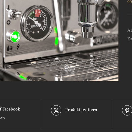
9
Ar
Ka
f Facebook
Produkt twittern
len