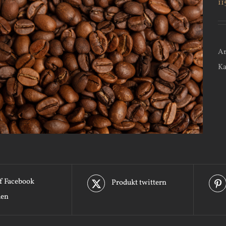
11
Ar
Ka
f Facebook
Produkt twittern
len