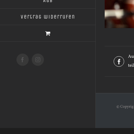
AGB
Vertrag widerrufen
Au
Facebook
Instagram
tei
© Copyri