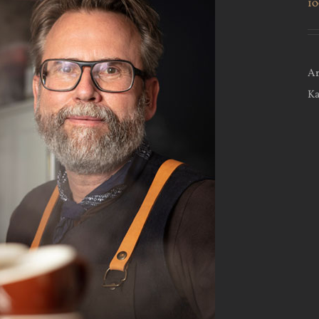
1
Ar
Ka