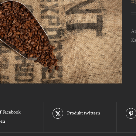
11
Ar
Ka
f Facebook
Produkt twittern
len