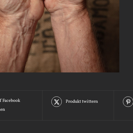
f Facebook
Produkt twittern
len