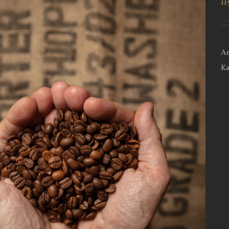
11
Ar
Ka