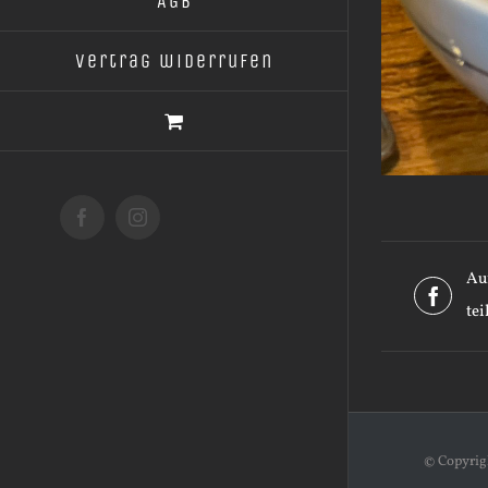
AGB
Vertrag widerrufen
Facebook
Instagram
Au
tei
© Copyri