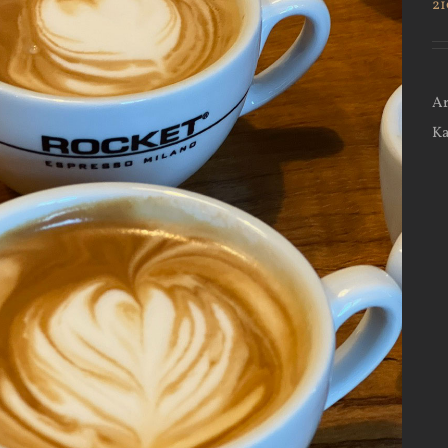
21
Ar
Ka