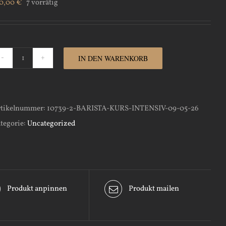
0,00
€
7 vorrätig
IN DEN WARENKORB
Barista
Kurs
Intensiv-
tikelnummer:
10739-2-BARISTA-KURS-INTENSIV-09-05-26
09-
tegorie:
Uncategorized
05-
26
Menge
Produkt anpinnen
Produkt mailen