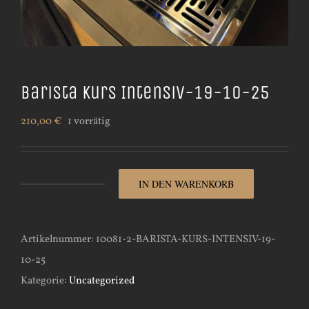
Barista Kurs Intensiv-19-10-25
210,00
€
1 vorrätig
IN DEN WARENKORB
Barista
Kurs
Intensiv-
Artikelnummer:
10081-2-BARISTA-KURS-INTENSIV-19-
19-
10-25
10-
Kategorie:
Uncategorized
25