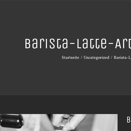
Barista-Latte-A
Startseite
Uncategorized
Barista-L
B