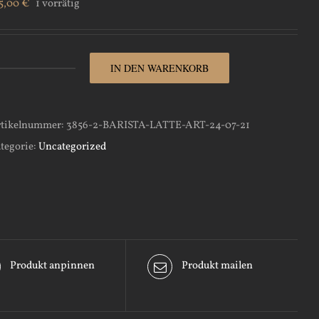
5,00
€
1 vorrätig
IN DEN WARENKORB
Barista-
Latte-
Art-
tikelnummer:
3856-2-BARISTA-LATTE-ART-24-07-21
25-
tegorie:
Uncategorized
07-
21
Menge
Produkt anpinnen
Produkt mailen