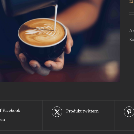
12
Ar
Ka
f Facebook
Produkt twittern
len