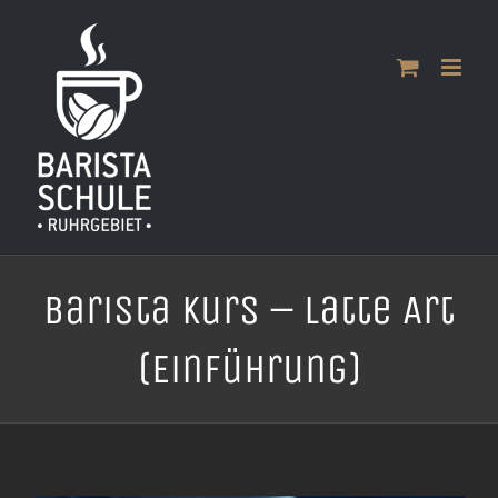
Zum
Inhalt
springen
Barista Kurs – Latte Art
(Einführung)