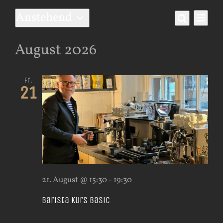
Veranstaltungen
Anstehend
Ver
Vera
Liste
Suche
Datum
Ans
wählen.
Such
August 2026
Nav
und
Fr.
21
Ansi
Navi
21. August @ 15:30
-
19:30
Barista Kurs Basic