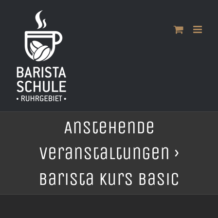
Zum
Inhalt
springen
Anstehende
Veranstaltungen
›
Barista Kurs Basic