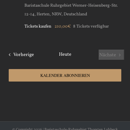
Baristaschule Ruhrgebiet
Werner-Heisenberg-Str.
12-14, Herten, NRW, Deutschland
Tickets kaufen
210,00€
8 Tickets verfügbar
Veranstaltungen
Heute
Vorherige
Nächste
Veranstal
KALENDER ABONNIEREN
© Copyright
2026 | Baristaschule-Ruhrgebiet Thorsten Lohbeck