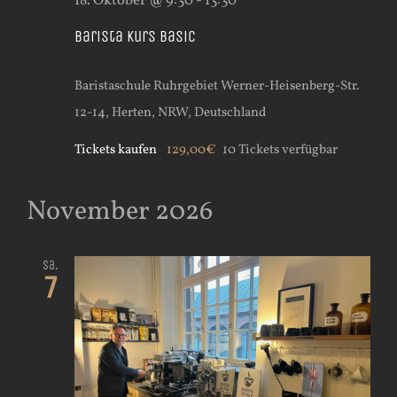
18. Oktober @ 9:30
-
13:30
Barista Kurs Basic
Baristaschule Ruhrgebiet
Werner-Heisenberg-Str.
12-14, Herten, NRW, Deutschland
Tickets kaufen
129,00€
10 Tickets verfügbar
November 2026
Sa.
7