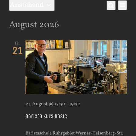
Veranstaltungen
Anstehend
Ver
Vera
Liste
Suche
Datum
Ans
wählen.
Such
August 2026
Nav
und
Fr.
21
Ansi
Navi
21. August @ 15:30
-
19:30
Barista Kurs Basic
Baristaschule Ruhrgebiet
Werner-Heisenberg-Str.