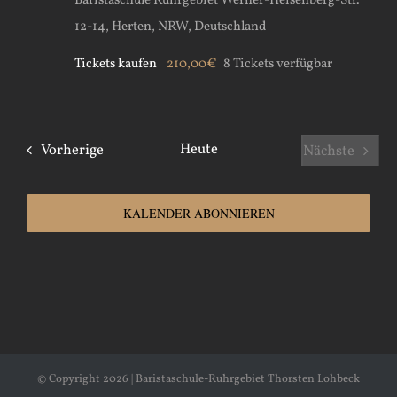
Baristaschule Ruhrgebiet
Werner-Heisenberg-Str.
12-14, Herten, NRW, Deutschland
Tickets kaufen
210,00€
8 Tickets verfügbar
Veranstaltungen
Heute
Vorherige
Nächste
Veranstal
KALENDER ABONNIEREN
© Copyright
2026 | Baristaschule-Ruhrgebiet Thorsten Lohbeck