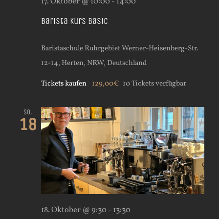
17. Oktober @ 10:00
-
14:00
Barista Kurs Basic
Baristaschule Ruhrgebiet
Werner-Heisenberg-Str.
12-14, Herten, NRW, Deutschland
Tickets kaufen
129,00€
10 Tickets verfügbar
So.
18
18. Oktober @ 9:30
-
13:30