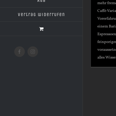
AGB
mehr fremd
Caffè-Vari
Vertrag widerrufen
Vorerfahru
einem Baris
Espressoex
feinporig
voraussetze
Facebook
Instagram
alles Wisse