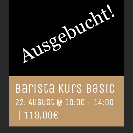
Barista Kurs Basic
22. August @ 10:00
-
14:00
|
119,00€